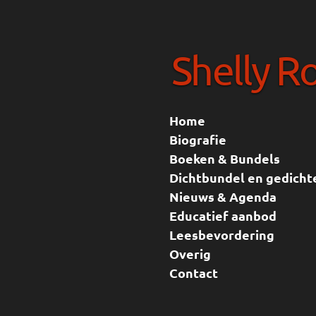
Ga
direct
Shelly R
naar
de
hoofdinhoud
Home
Biografie
Boeken & Bundels
Dichtbundel en gedicht
Nieuws & Agenda
Educatief aanbod
Leesbevordering
Overig
Contact