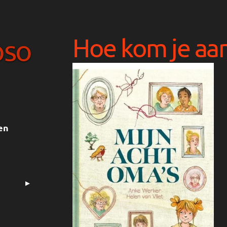
Hoe kom je aan
oso
en