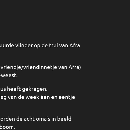
urde vlinder op de trui van Afra
 vriendje/vriendinnetje van Afra)
geweest.
uus heeft gekregen.
 dag van de week één en eentje
worden de acht oma's in beeld
mboom.