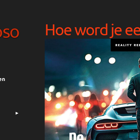
Hoe word je e
oso
en