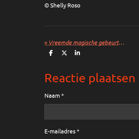
© Shelly Roso
«
Vreemde magische gebeurtenissen
D
D
S
e
e
h
l
e
a
e
l
r
Reactie plaatsen
n
e
Naam *
E-mailadres *