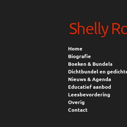
Ga
direct
Shelly R
naar
de
hoofdinhoud
Home
Biografie
Boeken & Bundels
Dichtbundel en gedicht
Nieuws & Agenda
Educatief aanbod
Leesbevordering
Overig
Contact