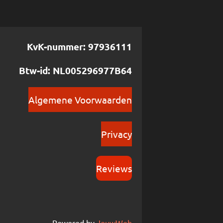
KvK-nummer: 97936111
Btw-id: NL005296977B64
Algemene Voorwaarden
Privacy
Reviews
Powered by
JouwWeb