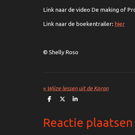
Link naar de video De making of Pr
Link naar de boekentrailer:
hier
© Shelly Roso
«
Wijze lessen uit de Koran
D
D
S
e
e
h
l
e
a
e
l
r
Reactie plaatsen
n
e