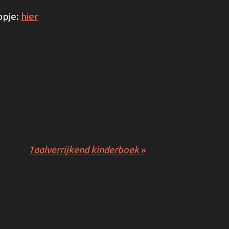
opje:
hier
Taalverrijkend kinderboek
»