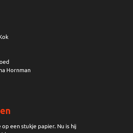
 Kok
goed
Irma Hornman
ten
 op een stukje papier. Nu is hij