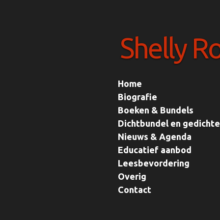
Ga
direct
Shelly R
naar
de
hoofdinhoud
Home
Biografie
Boeken & Bundels
Dichtbundel en gedicht
Nieuws & Agenda
Educatief aanbod
Leesbevordering
Overig
Contact