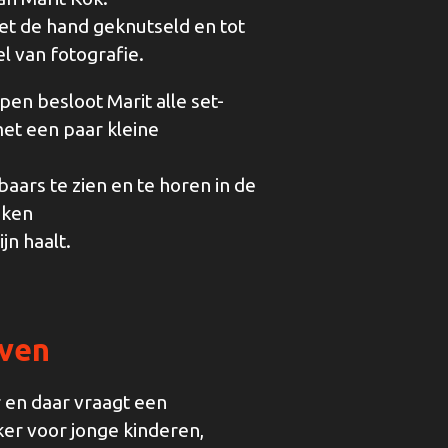
met de hand geknutseld en tot
l van fotografie.
n besloot Marit alle set-
et een paar kleine
aars te zien en te horen in de
ijken
jn haalt.
even
r en daar vraagt een
er voor jonge kinderen,