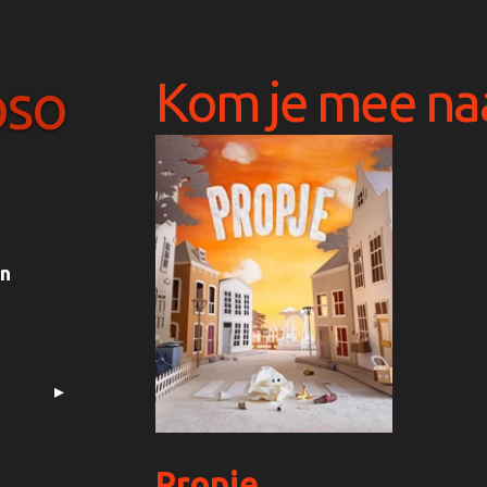
Kom je mee naa
oso
en
Propje