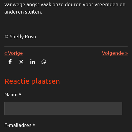
vanwege angst vaak onze deuren voor vreemden en
anderen sluiten.
© Shelly Roso
«
Vorige
Volgende
»
D
D
S
D
e
e
h
e
l
e
a
l
e
l
r
e
Reactie plaatsen
n
e
n
Naam *
E-mailadres *