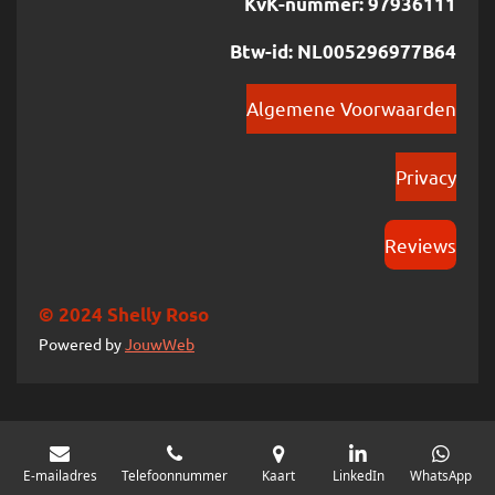
KvK-nummer: 97936111
Btw-id: NL005296977B64
Algemene Voorwaarden
Privacy
Reviews
© 2024 Shelly Roso
Powered by
JouwWeb
E-mailadres
Telefoonnummer
Kaart
LinkedIn
WhatsApp