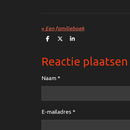
«
Een familieboek
D
D
S
e
e
h
l
e
a
e
l
r
Reactie plaatsen
n
e
Naam *
E-mailadres *