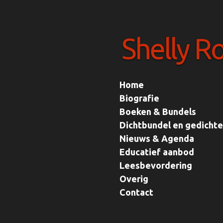
Ga
direct
Shelly R
naar
de
hoofdinhoud
Home
Biografie
Boeken & Bundels
Dichtbundel en gedicht
Nieuws & Agenda
Educatief aanbod
Leesbevordering
Overig
Contact