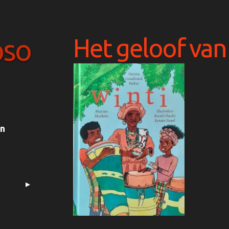
Het geloof van
oso
en