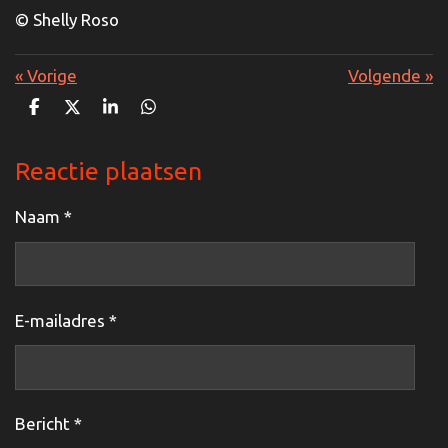
© Shelly Roso
«
Vorige
Volgende
»
D
D
S
D
e
e
h
e
l
e
a
l
e
l
r
e
Reactie plaatsen
n
e
n
Naam *
E-mailadres *
Bericht *